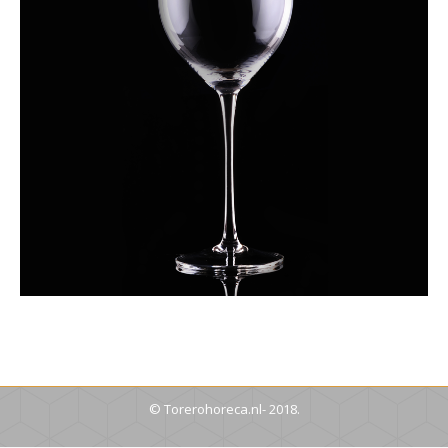
© Torerohoreca.nl- 2018.