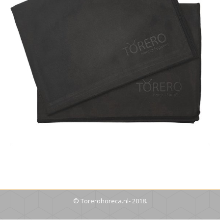
© Torerohoreca.nl- 2018.