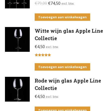
Oorspronkelijke
Huidige
€
79,00
€
74,50
excl. btw.
prijs
prijs
was:
is:
Toevoegen aan winkelwagen
€79,00.
€74,50.
Witte wijn glas Apple Line
Collectie
€
4,50
excl. btw.
Gewaardeerd
5.00
uit 5
Toevoegen aan winkelwagen
Rode wijn glas Apple Line
Collectie
€
4,50
excl. btw.
Toevoegen aan winkelwagen