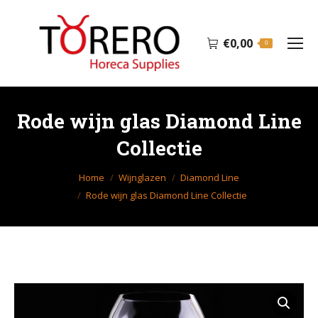
€
0,00
0
Rode wijn glas Diamond Line
Collectie
Je bent hier:
Home
Wijnglazen
Diamond Line
Rode wijn glas Diamond Line Collectie