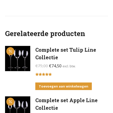
Gerelateerde producten
Complete set Tulip Line
Collectie
Oorspronkelijke
Huidige
€
79,00
€
74,50
excl. btw.
prijs
prijs
was:
is:
Gewaardeerd
5.00
uit 5
€79,00.
€74,50.
Toevoegen aan winkelwagen
Complete set Apple Line
Collectie