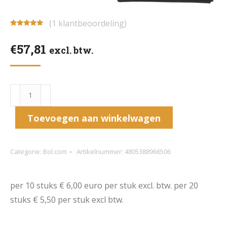
(
1
klantbeoordeling)
Gewaardeerd
1
5.00
op 5
€
57,81
gebaseerd
excl. btw.
op
klantbeoordeling
Torero
Horeca
Toevoegen aan winkelwagen
Nano
Glasdoek
-
Categorie:
Bol.com
Artikelnummer:
4805388966506
Schoonmaakdoeken
-
per 10 stuks € 6,00 euro per stuk excl. btw. per 20
Poleerdoek
stuks € 5,50 per stuk excl btw.
-
Wit-