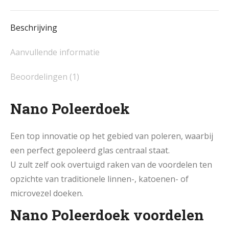
5
Stuks
Beschrijving
-
Zwart-
Aanvullende informatie
5
Beoordelingen (1)
Stuks
-
Nano Poleerdoek
70x50
cm
aantal
Een top innovatie op het gebied van poleren, waarbij
een perfect gepoleerd glas centraal staat.
U zult zelf ook overtuigd raken van de voordelen ten
opzichte van traditionele linnen-, katoenen- of
microvezel doeken.
Nano Poleerdoek voordelen