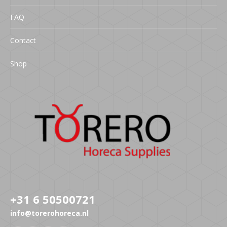
FAQ
Contact
Shop
+31 6 50500721
info@torerohoreca.nl